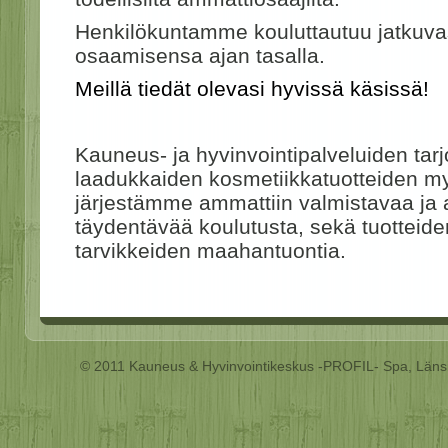
Henkilökuntamme kouluttautuu jatkuvast
osaamisensa ajan tasalla.
Meillä tiedät olevasi hyvissä käsissä!
Kauneus- ja hyvinvointipalveluiden ta
laadukkaiden kosmetiikkatuotteiden my
järjestämme ammattiin valmistavaa ja 
täydentävää koulutusta, sekä tuotteiden
tarvikkeiden maahantuontia.
© 2011 Kauneus & Hyvinvointikeskus -PROFIL- Spa, Läns