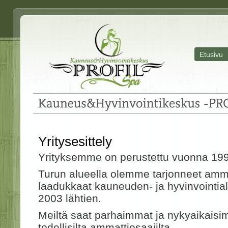
Etusivu
Kauneus&
Hyvinvointikeskus -
PRO
Yritysesittely
Yrityksemme on perustettu vuonna 19
Turun alueella olemme tarjonneet ammat
laadukkaat kauneuden- ja hyvinvointia
2003 lähtien.
Meiltä saat parhaimmat ja nykyaikaisi
todellisilta ammattiosaajilta.