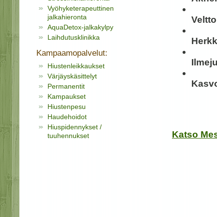
Vyöhyketerapeuttinen
jalkahieronta
Veltt
AquaDetox-jalkakylpy
Laihdutusklinikka
Herkk
Kampaamopalvelut:
Ilmej
Hiustenleikkaukset
Värjäyskäsittelyt
Kasvo
Permanentit
Kampaukset
Hiustenpesu
Haudehoidot
Hiuspidennykset /
Katso Meso
tuuhennukset