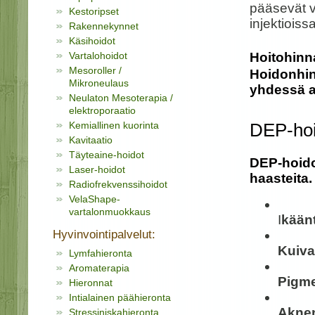
pääsevät v
Kestoripset
injektioiss
Rakennekynnet
Käsihoidot
Vartalohoidot
Hoitohin
Mesoroller /
Hoidonhint
Mikroneulaus
yhdessä a
Neulaton Mesoterapia /
elektroporaatio
Kemiallinen kuorinta
DEP-hoit
Kavitaatio
Täyteaine-hoidot
DEP-hoidot
Laser-hoidot
haasteita
Radiofrekvenssihoidot
VelaShape-
vartalonmuokkaus
I
käänt
Hyvinvointipalvelut:
Kuiva
Lymfahieronta
Aromaterapia
Pigme
Hieronnat
Intialainen päähieronta
Aknen 
Stressiniskahieronta