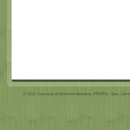
© 2011 Kauneus & Hyvinvointikeskus -PROFIL- Spa, Läns