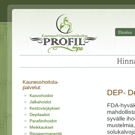
Etusivu
Hinna
Kauneushoitola-
palvelut:
DEP- De
Kasvohoidot
Jalkahoidot
FDA-hyväks
Kestovärjäykset
mahdollist
Depilaatiot
syvälle ih
Parafiinihoidot
mustelmia,
Meikkaukset
solukalvoja
Ripsipermanentti